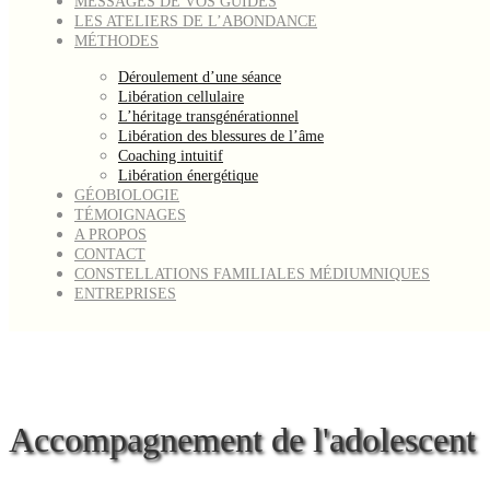
MESSAGES DE VOS GUIDES
LES ATELIERS DE L’ABONDANCE
MÉTHODES
Déroulement d’une séance
Libération cellulaire
L’héritage transgénérationnel
Libération des blessures de l’âme
Coaching intuitif
Libération énergétique
GÉOBIOLOGIE
TÉMOIGNAGES
A PROPOS
CONTACT
CONSTELLATIONS FAMILIALES MÉDIUMNIQUES
ENTREPRISES
Accompagnement de l'adolescent